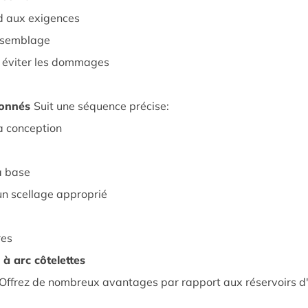
nd aux exigences
assemblage
r éviter les dommages
lonnés
Suit une séquence précise:
la conception
la base
un scellage approprié
res
à arc côtelettes
Offrez de nombreux avantages par rapport aux réservoirs d'e