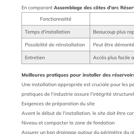
de
En comparant
Assemblage des côtes d'arc Réser
la
Fonctionnalité
conception
1.2
Temps d'installation
Beaucoup plus rap
Comment
Possibilité de réinstallation
Peut être démonté
il
diffère
Entretien
Accès plus facile
des
réservoirs
Meilleures pratiques pour installer des réservo
d'eau
Une installation appropriée est cruciale pour les
conventionnels
pratiques de l'industrie assure l'intégrité structur
2
Meilleures
Exigences de préparation du site
pratiques
Avant le début de l'installation, le site doit être 
pour
Niveau et compacter la zone de fondation
installer
Assurer un bon drainage autour du périmètre du r