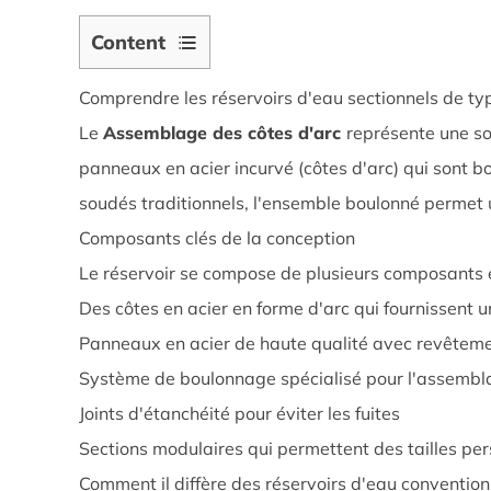
Content
1
Comprendre les réservoirs d'eau sectionnels de ty
Comprendre
les
Le
Assemblage des côtes d'arc
représente une so
réservoirs
panneaux en acier incurvé (côtes d'arc) qui sont b
d'eau
soudés traditionnels, l'ensemble boulonné permet un
sectionnels
Composants clés de la conception
de
Le réservoir se compose de plusieurs composants e
type
arc
Des côtes en acier en forme d'arc qui fournissent u
de
Panneaux en acier de haute qualité avec revêteme
type
Système de boulonnage spécialisé pour l'assembl
arc
Joints d'étanchéité pour éviter les fuites
1.1
Sections modulaires qui permettent des tailles pe
Composants
Comment il diffère des réservoirs d'eau convention
clés