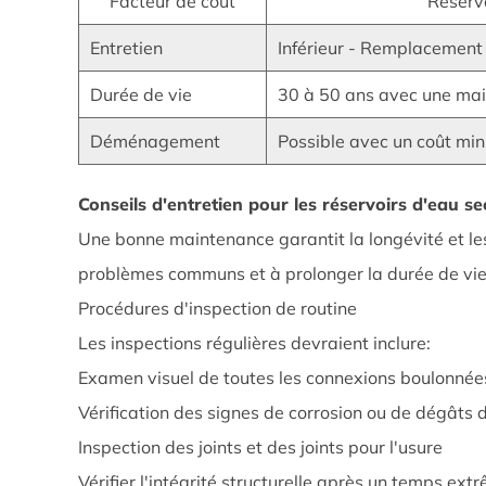
Facteur de coût
Réservo
des
investissements
Entretien
Inférieur - Remplacement
4.2
Durée de vie
30 à 50 ans avec une ma
Considérations
de
Déménagement
Possible avec un coût mi
coûts
à
Conseils d'entretien pour les réservoirs d'eau s
long
Une bonne maintenance garantit la longévité et l
terme
problèmes communs et à prolonger la durée de vie 
5
Conseils
Procédures d'inspection de routine
d'entretien
Les inspections régulières devraient inclure:
pour
Examen visuel de toutes les connexions boulonnée
les
Vérification des signes de corrosion ou de dégâts
réservoirs
Inspection des joints et des joints pour l'usure
d'eau
sectionnels
Vérifier l'intégrité structurelle après un temps ext