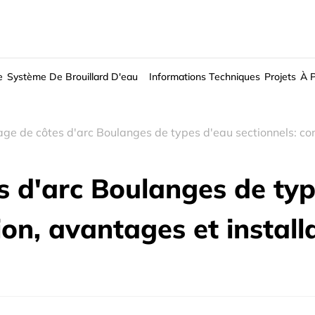
e
Système De Brouillard D'eau
Informations Techniques
Projets
À 
e de côtes d'arc Boulanges de types d'eau sectionnels: con
 d'arc Boulanges de typ
ion, avantages et install