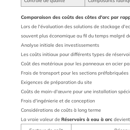
opérationnels
Contrôle de qualité
Composants fabriqu
4
Comparaison
Comparaison des coûts des côtes d'arc par rappo
des
Lors de l'évaluation des solutions de stockage d'e
coûts
souvent plus économique au fil du temps malgré des
des
Analyse initiale des investissements
côtes
Les coûts initiaux pour différents types de réservoi
d'arc
par
Coût des matériaux pour les panneaux en acier pa
rapport
Frais de transport pour les sections préfabriquées
aux
Exigences de préparation du site
réservoirs
Coûts de main-d'œuvre pour une installation spéci
d'eau
Frais d'ingénierie et de conception
traditionnels
4.1
Considérations de coûts à long terme
Analyse
La vraie valeur de
Réservoirs à eau à arc
devient
initiale