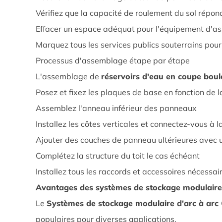
des
Vérifiez que la capacité de roulement du sol répo
réservoirs
Effacer un espace adéquat pour l'équipement d'
d'eau
en
Marquez tous les services publics souterrains pou
coupe
Processus d'assemblage étape par étape
boulonnés
L'assemblage de
réservoirs d'eau en coupe bou
2.1
Posez et fixez les plaques de base en fonction de 
Exigences
Assemblez l'anneau inférieur des panneaux
de
préparation
Installez les côtes verticales et connectez-vous à 
du
Ajouter des couches de panneau ultérieures avec 
site
Complétez la structure du toit le cas échéant
2.2
Installez tous les raccords et accessoires nécessai
Processus
Avantages des systèmes de stockage modulaire 
d'assemblage
Le
Systèmes de stockage modulaire d'arc à arc
étape
par
populaires pour diverses applications.