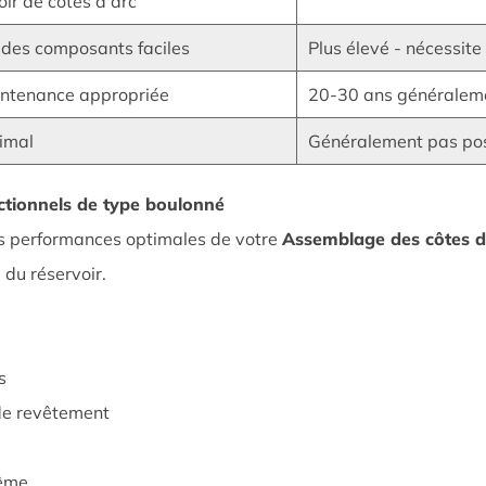
ir de côtes d'arc
 des composants faciles
Plus élevé - nécessit
intenance appropriée
20-30 ans généralem
nimal
Généralement pas pos
ectionnels de type boulonné
es performances optimales de votre
Assemblage des côtes d
du réservoir.
s
 de revêtement
rême