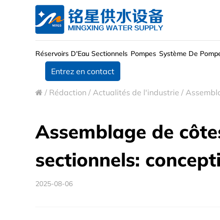
Réservoirs D'Eau Sectionnels
Pompes
Système De Pomp
Entrez en contact
/
Rédaction
/
Actualités de l'industrie
/
Assemblag
Assemblage de côtes
sectionnels: concept
2025-08-06