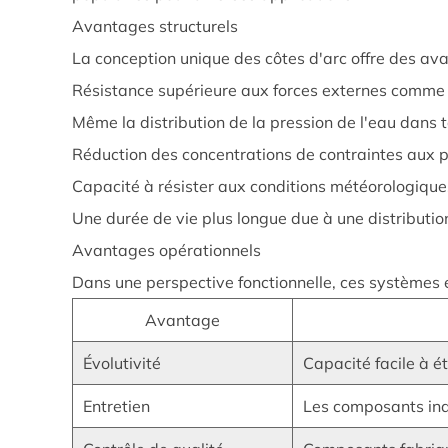
étape
Avantages structurels
3
La conception unique des côtes d'arc offre des ava
Avantages
Résistance supérieure aux forces externes comme le
des
Même la distribution de la pression de l'eau dans
systèmes
de
Réduction des concentrations de contraintes aux 
stockage
Capacité à résister aux conditions météorologiqu
modulaire
Une durée de vie plus longue due à une distributi
à
Avantages opérationnels
arc
Dans une perspective fonctionnelle, ces systèmes 
côtelettes
3.1
Avantage
Avantages
Évolutivité
Capacité facile à é
structurels
3.2
Entretien
Les composants ind
Avantages