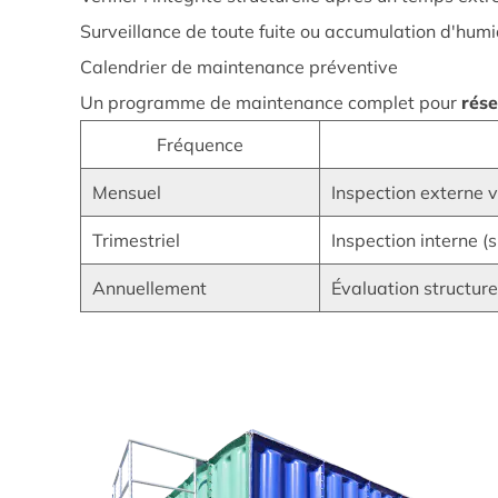
de
Surveillance de toute fuite ou accumulation d'humi
type
Calendrier de maintenance préventive
boulonné
Un programme de maintenance complet pour
rése
5.1
Procédures
Fréquence
d'inspection
Mensuel
Inspection externe v
de
routine
Trimestriel
Inspection interne (s
5.2
Annuellement
Évaluation structure
Calendrier
de
maintenance
préventive