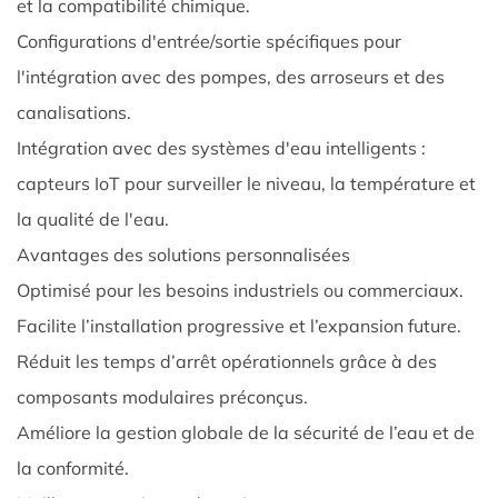
et la compatibilité chimique.
stockage
Configurations d'entrée/sortie spécifiques pour
d'eau
l'intégration avec des pompes, des arroseurs et des
froide
canalisations.
sectionnels
modulaires
Intégration avec des systèmes d'eau intelligents :
à
capteurs IoT pour surveiller le niveau, la température et
usage
la qualité de l'eau.
industriel
Avantages des solutions personnalisées
le
Optimisé pour les besoins industriels ou commerciaux.
système
bénéficie-
Facilite l’installation progressive et l’expansion future.
t-
Réduit les temps d’arrêt opérationnels grâce à des
il
composants modulaires préconçus.
des
Améliore la gestion globale de la sécurité de l’eau et de
installations ?
la conformité.
9.0.3