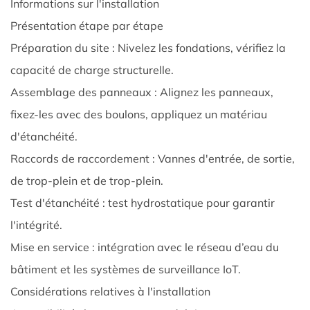
Mingxing
Informations sur l'installation
Water
Présentation étape par étape
Supply
Préparation du site : Nivelez les fondations, vérifiez la
Equipment
capacité de charge structurelle.
Co.,
Assemblage des panneaux : Alignez les panneaux,
Ltd
9
fixez-les avec des boulons, appliquez un matériau
Foire
d'étanchéité.
aux
Raccords de raccordement : Vannes d'entrée, de sortie,
questions
de trop-plein et de trop-plein.
(FAQ)
Test d'étanchéité : test hydrostatique pour garantir
9.0.1
1.
l'intégrité.
Qu'est-
Mise en service : intégration avec le réseau d’eau du
ce
bâtiment et les systèmes de surveillance IoT.
qui
Considérations relatives à l'installation
fait