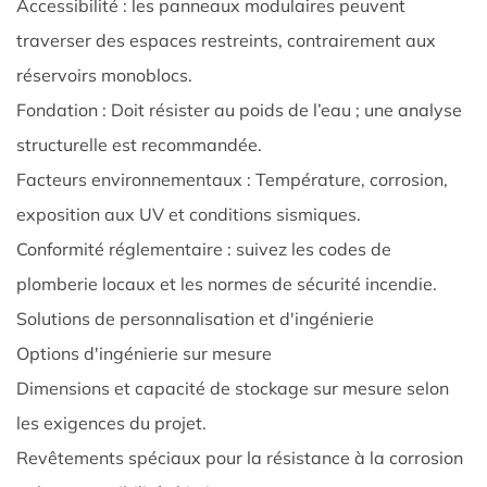
Accessibilité : les panneaux modulaires peuvent
Réservoirs
traverser des espaces restreints, contrairement aux
de
stockage
réservoirs monoblocs.
d'eau
Fondation : Doit résister au poids de l’eau ; une analyse
froide
structurelle est recommandée.
sectionnels
Facteurs environnementaux : Température, corrosion,
différent
exposition aux UV et conditions sismiques.
des
chars
Conformité réglementaire : suivez les codes de
traditionnels
plomberie locaux et les normes de sécurité incendie.
?
Solutions de personnalisation et d'ingénierie
9.0.2
Options d'ingénierie sur mesure
2.
Dimensions et capacité de stockage sur mesure selon
Comment
les exigences du projet.
un
réservoirs
Revêtements spéciaux pour la résistance à la corrosion
de