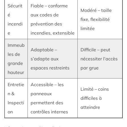
évolutivité
Sécurit
Fiable – conforme
Modéré – taille
7.2
é
aux codes de
fixe, flexibilité
Optimisation
incendi
prévention des
des
limitée
e
incendies, extensible
coûts
et
Immeub
Adaptable –
Difficile – peut
des
les de
ressources
s’adapte aux
nécessiter l’accès
grande
7.3
espaces restreints
par grue
hauteur
Sécurité
et
Entretie
Accessible – les
conformité
Limité – coins
n &
panneaux
8
difficiles à
Inspecti
permettent des
À
atteindre
propos
on
contrôles internes
Jiangsu