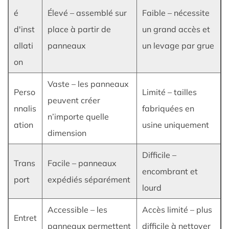
Applications
é
Élevé – assemblé sur
Faible – nécessite
et
d'inst
place à partir de
un grand accès et
cas
allati
panneaux
un levage par grue
d'utilisation
on
3.1
Applications
Vaste – les panneaux
industrielles
Perso
Limité – tailles
peuvent créer
3.2
nnalis
fabriquées en
n’importe quelle
Sécurité
ation
usine uniquement
incendie
dimension
et
Difficile –
systèmes
Trans
Facile – panneaux
encombrant et
de
port
expédiés séparément
construction
lourd
3.3
Accessible – les
Accès limité – plus
Utilisation
Entret
panneaux permettent
difficile à nettoyer