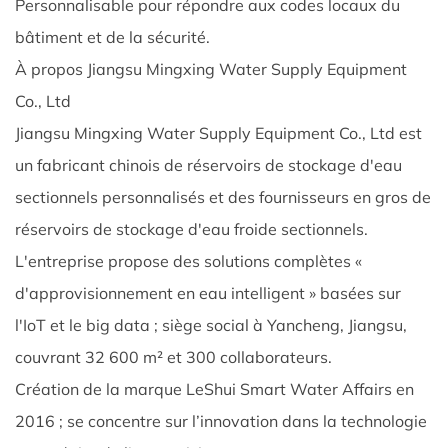
Personnalisable pour répondre aux codes locaux du
6.
bâtiment et de la sécurité.
Les
réservoirs
À propos
Jiangsu Mingxing Water Supply Equipment
sectionnels
Co., Ltd
peuvent-
Jiangsu Mingxing Water Supply Equipment Co., Ltd est
ils
un fabricant chinois de réservoirs de stockage d'eau
être
sectionnels personnalisés et des fournisseurs en gros de
personnalisés
pour
réservoirs de stockage d'eau froide sectionnels.
répondre
L'entreprise propose des solutions complètes «
aux
d'approvisionnement en eau intelligent » basées sur
exigences
l'IoT et le big data ; siège social à Yancheng, Jiangsu,
uniques
couvrant 32 600 m² et 300 collaborateurs.
du
Création de la marque LeShui Smart Water Affairs en
projet ?
9.0.7
2016 ; se concentre sur l’innovation dans la technologie
7.