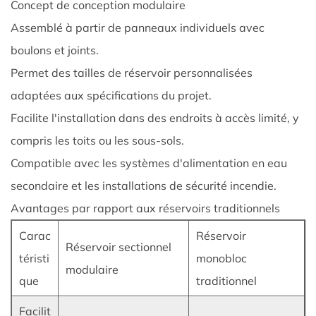
la
Concept de conception modulaire
conception
Assemblé à partir de panneaux individuels avec
modulaire
boulons et joints.
1.1
Permet des tailles de réservoir personnalisées
Concept
adaptées aux spécifications du projet.
de
conception
Facilite l'installation dans des endroits à accès limité, y
modulaire
compris les toits ou les sous-sols.
1.2
Compatible avec les systèmes d'alimentation en eau
Avantages
secondaire et les installations de sécurité incendie.
par
Avantages par rapport aux réservoirs traditionnels
rapport
aux
Carac
Réservoir
Réservoir sectionnel
réservoirs
téristi
monobloc
traditionnels
modulaire
que
traditionnel
2
3
Facilit