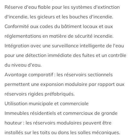
des
Réserve d'eau fiable pour les systèmes d'extinction
solutions
d'incendie, les gicleurs et les bouches d'incendie.
personnalisées
Conformité aux codes du bâtiment locaux et aux
6
réglementations en matière de sécurité incendie.
Meilleures
Intégration avec une surveillance intelligente de l'eau
pratiques
pour une détection immédiate des fuites et un contrôle
de
maintenance
du niveau d'eau.
6.1
Avantage comparatif : les réservoirs sectionnels
Tâches
permettent une expansion modulaire par rapport aux
de
réservoirs rigides préfabriqués.
maintenance
Utilisation municipale et commerciale
de
routine
Immeubles résidentiels et commerciaux de grande
6.2
hauteur : les réservoirs modulaires peuvent être
Planification
installés sur les toits ou dans les salles mécaniques.