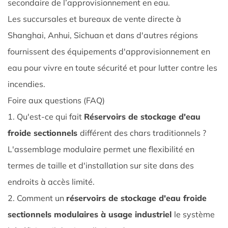
secondaire de l’approvisionnement en eau.
Quels
Les succursales et bureaux de vente directe à
sont
Shanghai, Anhui, Sichuan et dans d'autres régions
les
fournissent des équipements d'approvisionnement en
avantages
à
eau pour vivre en toute sécurité et pour lutter contre les
long
incendies.
terme
Foire aux questions (FAQ)
des
1. Qu'est-ce qui fait
Réservoirs de stockage d'eau
réservoirs
froide sectionnels
différent des chars traditionnels ?
sectionnels
L'assemblage modulaire permet une flexibilité en
modulaires
?
termes de taille et d'installation sur site dans des
endroits à accès limité.
2. Comment un
réservoirs de stockage d'eau froide
sectionnels modulaires à usage industriel
le système