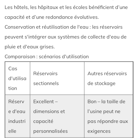
des
Les hôtels, les hôpitaux et les écoles bénéficient d’une
services
capacité et d’une redondance évolutives.
à
long
Conservation et réutilisation de l'eau : les réservoirs
terme
peuvent s'intégrer aux systèmes de collecte d'eau de
7
pluie et d'eaux grises.
Avantages
Comparaison : scénarios d'utilisation
de
Réservoirs
Cas
Réservoirs
Autres réservoirs
de
d'utilisa
sectionnels
de stockage
stockage
tion
d'eau
froide
Réserv
Excellent –
Bon – la taille de
sectionnels
e d'eau
dimensions et
l’usine peut ne
7.1
industri
capacité
pas répondre aux
Efficacité
elle
personnalisées
exigences
et