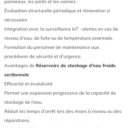
panneaux, les joints et les vannes.
4.
Évaluation structurelle périodique et rénovation si
Pourquoi
nécessaire.
avantages
des
Intégration avec la surveillance IoT : alertes en cas de
réservoirs
niveau d'eau, de fuite ou de température anormale.
de
Formation du personnel de maintenance aux
stockage
procédures de sécurité et d'urgence.
d'eau
Avantages de
Réservoirs de stockage d'eau froide
froide
sectionnels
sectionnels
en
Efficacité et évolutivité
matière
Permet une expansion progressive de la capacité de
de
stockage de l’eau.
sécurité
Réduit les temps d’arrêt lors des mises à niveau ou des
incendie
réparations.
importante