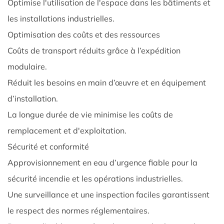
?
Optimise l'utilisation de l'espace dans les bâtiments et
9.0.5
les installations industrielles.
5.
Optimisation des coûts et des ressources
Que
Coûts de transport réduits grâce à l’expédition
sont
modulaire.
Meilleures
pratiques
Réduit les besoins en main d’œuvre et en équipement
d’entretien
d’installation.
des
La longue durée de vie minimise les coûts de
réservoirs
remplacement et d'exploitation.
sectionnels
Sécurité et conformité
de
Approvisionnement en eau d’urgence fiable pour la
stockage
d’eau
sécurité incendie et les opérations industrielles.
froide
Une surveillance et une inspection faciles garantissent
?
le respect des normes réglementaires.
9.0.6