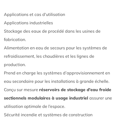
Considérations
relatives
Applications et cas d'utilisation
à
Applications industrielles
l'installation
5
Stockage des eaux de procédé dans les usines de
Solutions
fabrication.
de
Alimentation en eau de secours pour les systèmes de
personnalisation
refroidissement, les chaudières et les lignes de
et
production.
d'ingénierie
Prend en charge les systèmes d’approvisionnement en
5.1
Options
eau secondaire pour les installations à grande échelle.
d'ingénierie
Conçu sur mesure
réservoirs de stockage d'eau froide
sur
sectionnels modulaires à usage industriel
assurer une
mesure
utilisation optimale de l’espace.
5.2
Sécurité incendie et systèmes de construction
Avantages