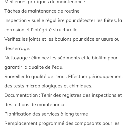
Meilleures pratiques de maintenance
3.
Que
Tâches de maintenance de routine
dois-
Inspection visuelle régulière pour détecter les fuites, la
je
corrosion et l'intégrité structurelle.
savoir
Vérifiez les joints et les boulons pour déceler usure ou
d'un
desserrage.
Guide
d'installation
Nettoyage : éliminez les sédiments et le biofilm pour
des
garantir la qualité de l'eau.
réservoirs
Surveiller la qualité de l’eau : Effectuer périodiquement
de
des tests microbiologiques et chimiques.
stockage
Documentation : Tenir des registres des inspections et
d'eau
des actions de maintenance.
froide
sectionnels
Planification des services à long terme
?
Remplacement programmé des composants pour les
9.0.4