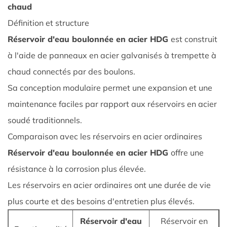
Aperçu
chaud
des
Définition et structure
réservoirs
Réservoir d'eau boulonnée en acier HDG
est construit
d'eau
à l'aide de panneaux en acier galvanisés à trempette à
en
chaud connectés par des boulons.
acier
galvanisés
Sa conception modulaire permet une expansion et une
à
maintenance faciles par rapport aux réservoirs en acier
chaud
soudé traditionnels.
1.1
Comparaison avec les réservoirs en acier ordinaires
Définition
Réservoir d'eau boulonnée en acier HDG
offre une
et
résistance à la corrosion plus élevée.
structure
1.2
Les réservoirs en acier ordinaires ont une durée de vie
Comparaison
plus courte et des besoins d'entretien plus élevés.
avec
Réservoir d'eau
Réservoir en
les