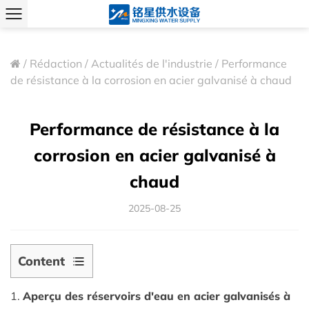
/
Rédaction
/
Actualités de l'industrie
/
Performance
de résistance à la corrosion en acier galvanisé à chaud
Performance de résistance à la
corrosion en acier galvanisé à
chaud
2025-08-25
Content
1
1.
Aperçu des réservoirs d'eau en acier galvanisés à
1.