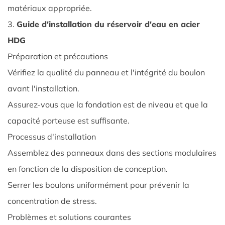
matériaux appropriée.
du
grade
3.
Guide d'installation du réservoir d'eau en acier
de
HDG
matériau
Préparation et précautions
et
Vérifiez la qualité du panneau et l'intégrité du boulon
de
avant l'installation.
l'épaisseur
du
Assurez-vous que la fondation est de niveau et que la
revêtement
capacité porteuse est suffisante.
3
Processus d'installation
3.
Assemblez des panneaux dans des sections modulaires
Guide
en fonction de la disposition de conception.
d'installation
du
Serrer les boulons uniformément pour prévenir la
réservoir
concentration de stress.
d'eau
Problèmes et solutions courantes