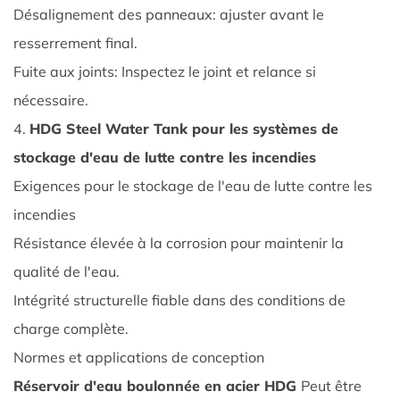
en
Désalignement des panneaux: ajuster avant le
acier
resserrement final.
HDG
Fuite aux joints: Inspectez le joint et relance si
3.1
Préparation
nécessaire.
et
4.
HDG Steel Water Tank pour les systèmes de
précautions
stockage d'eau de lutte contre les incendies
3.2
Exigences pour le stockage de l'eau de lutte contre les
Processus
incendies
d'installation
3.3
Résistance élevée à la corrosion pour maintenir la
Problèmes
qualité de l'eau.
et
Intégrité structurelle fiable dans des conditions de
solutions
charge complète.
courantes
Normes et applications de conception
4
Réservoir d'eau boulonnée en acier HDG
4.
Peut être