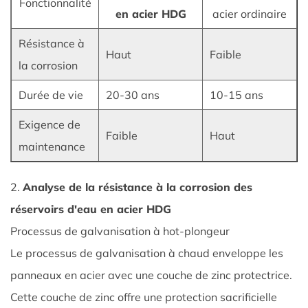
Fonctionnalité
en acier HDG
acier ordinaire
réservoirs
en
Résistance à
acier
Haut
Faible
la corrosion
ordinaires
2
Durée de vie
20-30 ans
10-15 ans
2.
Exigence de
Analyse
Faible
Haut
de
maintenance
la
résistance
2.
Analyse de la résistance à la corrosion des
à
réservoirs d'eau en acier HDG
la
Processus de galvanisation à hot-plongeur
corrosion
Le processus de galvanisation à chaud enveloppe les
des
réservoirs
panneaux en acier avec une couche de zinc protectrice.
d'eau
Cette couche de zinc offre une protection sacrificielle