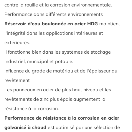
en
contre la rouille et la corrosion environnementale.
acier
Performance dans différents environnements
HDG
Réservoir d'eau boulonnée en acier HDG
maintient
2.1
l'intégrité dans les applications intérieures et
Processus
de
extérieures.
galvanisation
Il fonctionne bien dans les systèmes de stockage
à
industriel, municipal et potable.
hot-
Influence du grade de matériau et de l'épaisseur du
plongeur
revêtement
2.2
Performance
Les panneaux en acier de plus haut niveau et les
dans
revêtements de zinc plus épais augmentent la
différents
résistance à la corrosion.
environnements
Performance de résistance à la corrosion en acier
2.3
galvanisé à chaud
est optimisé par une sélection de
Influence