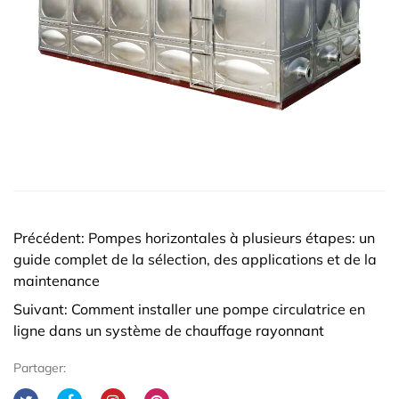
d'utilisation
à
long
terme
6.1
Inspection
et
nettoyage
6.2
Extension
Précédent: Pompes horizontales à plusieurs étapes: un
de
guide complet de la sélection, des applications et de la
la
maintenance
durée
Suivant: Comment installer une pompe circulatrice en
de
ligne dans un système de chauffage rayonnant
vie
7
Partager:
7.