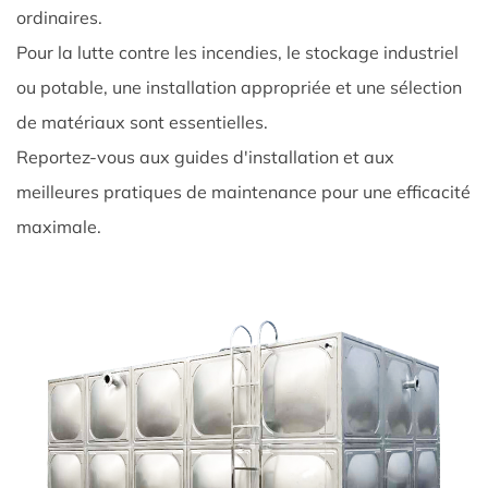
ordinaires.
la
capacité
Pour la lutte contre les incendies, le stockage industriel
5.2
ou potable, une installation appropriée et une sélection
Scénarios
de matériaux sont essentielles.
d'application
Reportez-vous aux guides d'installation et aux
5.3
meilleures pratiques de maintenance pour une efficacité
Considérations
d'espace
maximale.
et
de
volume
6
6.
Conseils
d'entretien
et