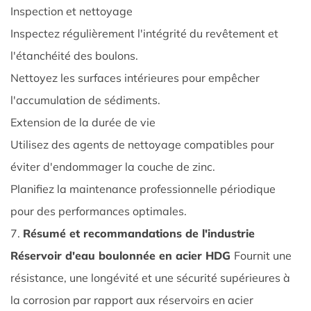
4.3
Inspection et nettoyage
Études
Inspectez régulièrement l'intégrité du revêtement et
de
l'étanchéité des boulons.
cas
Nettoyez les surfaces intérieures pour empêcher
5
5.
l'accumulation de sédiments.
Sélection
Extension de la durée de vie
de
Utilisez des agents de nettoyage compatibles pour
capacité
éviter d'endommager la couche de zinc.
du
Planifiez la maintenance professionnelle périodique
réservoir
d'eau
pour des performances optimales.
HDG
7.
Résumé et recommandations de l'industrie
modulaire
Réservoir d'eau boulonnée en acier HDG
Fournit une
5.1
résistance, une longévité et une sécurité supérieures à
Calcul
la corrosion par rapport aux réservoirs en acier
de