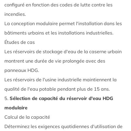
HDG
configuré en fonction des codes de lutte contre les
Steel
incendies.
Water
La conception modulaire permet l'installation dans les
Tank
bâtiments urbains et les installations industrielles.
pour
Études de cas
les
systèmes
Les réservoirs de stockage d'eau de la caserne urbain
de
montrent une durée de vie prolongée avec des
stockage
panneaux HDG.
d'eau
Les réservoirs de l'usine industrielle maintiennent la
de
qualité de l'eau potable pendant plus de 15 ans.
lutte
contre
5.
Sélection de capacité du réservoir d'eau HDG
les
modulaire
incendies
Calcul de la capacité
4.1
Déterminez les exigences quotidiennes d'utilisation de
Exigences