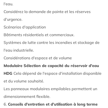
l'eau.
pour
Considérez la demande de pointe et les réserves
le
stockage
d'urgence.
de
Scénarios d'application
l'eau
Bâtiments résidentiels et commerciaux.
de
Systèmes de lutte contre les incendies et stockage de
lutte
l'eau industrielle.
contre
les
Considérations d'espace et de volume
incendies
Modulaire
Sélection de capacité du réservoir d'eau
4.2
HDG
Cela dépend de l'espace d'installation disponible
Normes
et du volume souhaité.
et
Les panneaux modulaires empilables permettent un
applications
dimensionnement flexible.
de
conception
6.
Conseils d'entretien et d'utilisation à long terme