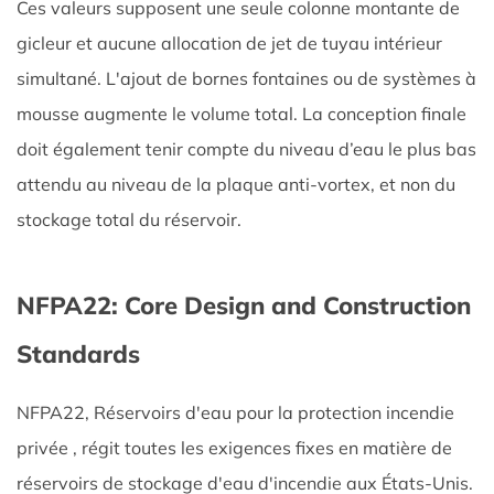
d'eau
Ces valeurs supposent une seule colonne montante de
d'incendie
gicleur et aucune allocation de jet de tuyau intérieur
5
simultané. L'ajout de bornes fontaines ou de systèmes à
Éléments
mousse augmente le volume total. La conception finale
essentiels
doit également tenir compte du niveau d’eau le plus bas
de
l'installation,
attendu au niveau de la plaque anti-vortex, et non du
des
stockage total du réservoir.
tests
et
de
NFPA22: Core Design and Construction
la
Standards
maintenance
5.1
NFPA22,
Réservoirs d'eau pour la protection incendie
Essais
privée
hydrostatiques
, régit toutes les exigences fixes en matière de
5.2
réservoirs de stockage d'eau d'incendie aux États-Unis.