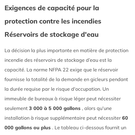
Exigences de capacité pour la
Exigences
de
protection contre les incendies
capacité
pour
Réservoirs de stockage d'eau
la
protection
La décision la plus importante en matière de protection
contre
incendie des réservoirs de stockage d’eau est la
les
capacité. La norme NFPA 22 exige que le réservoir
incendies
fournisse la totalité de la demande en gicleurs pendant
Réservoirs
de
la durée requise par le risque d'occupation. Un
stockage
immeuble de bureaux à risque léger peut nécessiter
d'eau
seulement
3 000 à 5 000 gallons
, alors qu'une
2
installation à risque supplémentaire peut nécessiter
60
NFPA22:
000 gallons ou plus
. Le tableau ci-dessous fournit un
Core