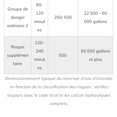
les
90-
Groupe de
incendies
120
22 500 - 60
danger
250-500
3.1
minut
000 gallons
ordinaire 2
Réservoirs
es
hors
sol
120-
Risque
3.2
240
60 000 gallons
Réservoirs
supplémen
500
minut
et plus
souterrains
taire
es
4
Sélection
Dimensionnement typique du réservoir d'eau d'incendie
de
en fonction de la classification des risques ; vérifiez
matériaux
toujours avec le code local et les calculs hydrauliques
pour
les
complets.
réservoirs