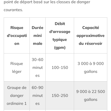
Design
point de départ basé sur les classes de danger
and
courantes.
Construction
Standards
Débit
Risque
Durée
Capacité
3
d'arrosage
Réservoirs
d'occupati
mini
approximative
typique
de
on
male
du réservoir
(gpm)
stockage
d'eau
30-60
hors
Risque
3 000 à 9 000
minut
100-150
sol
léger
gallons
ou
es
souterrains
Groupe de
60-90
pour
9 000 à 22 500
la
danger
minut
150-250
gallons
protection
ordinaire 1
es
contre