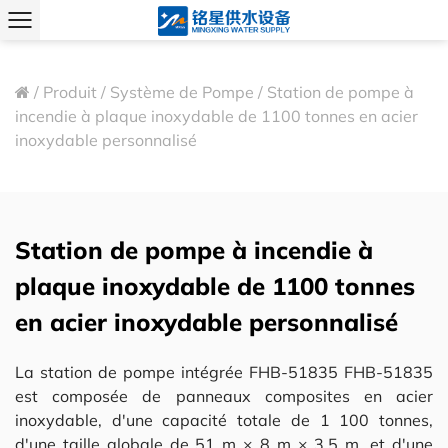
/
Produit
/
Système de Pompe
/
Station de pompe à
incendie à plaque inoxydable de 1100 tonnes en acier
inoxydable personnalisé
Station de pompe à incendie à
plaque inoxydable de 1100 tonnes
en acier inoxydable personnalisé
La station de pompe intégrée FHB-51835 FHB-51835
est composée de panneaux composites en acier
inoxydable, d'une capacité totale de 1 100 tonnes,
d'une taille globale de 51 m × 8 m × 3,5 m, et d'une