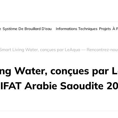
e
Système De Brouillard D'eau
Informations Techniques
Projets
À 
 Smart Living Water, conçues par LeAqua — Rencontrez-nous
ving Water, conçues par
'IFAT Arabie Saoudite 2