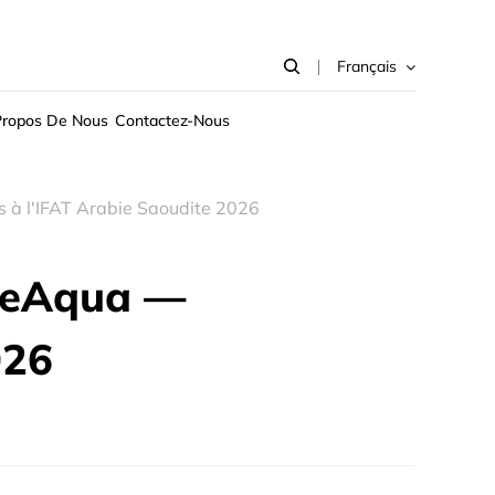
Français
Propos De Nous
Contactez-Nous
 à l'IFAT Arabie Saoudite 2026
 LeAqua —
026