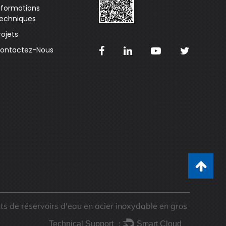
nformations
echniques
rojets
ontactez-Nous
ts de réservoirs d'eau en acier inoxydable en gros
Technical Support ：
Smart Cloud