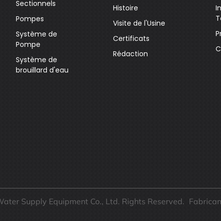
Sectionnels
Histoire
I
T
Pompes
Visite de l'Usine
P
Système de
Certificats
Pompe
C
Rédaction
Système de
brouillard d'eau
Water Supply Equipment Co., Ltd. Rights Reserved.
Fabrican